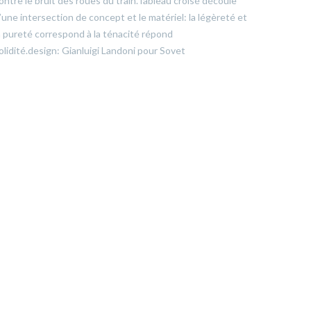
ontre le bruit des roues du train.Tableau croisé découle
’une intersection de concept et le matériel: la légèreté et
a pureté correspond à la ténacité répond
olidité.design: Gianluigi Landoni pour Sovet