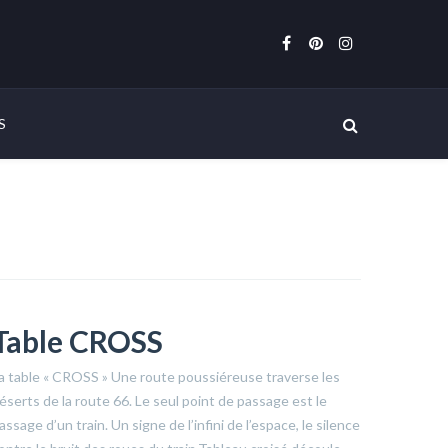
S
Table CROSS
a table « CROSS » Une route poussiéreuse traverse les
éserts de la route 66. Le seul point de passage est le
assage d’un train. Un signe de l’infini de l’espace, le silence