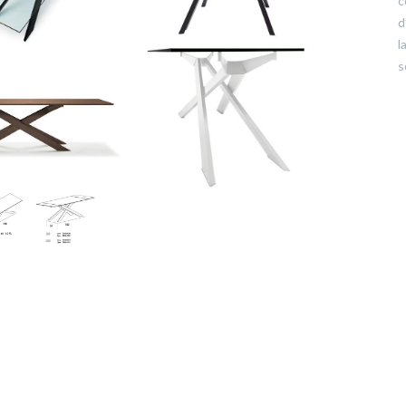
c
d
l
s