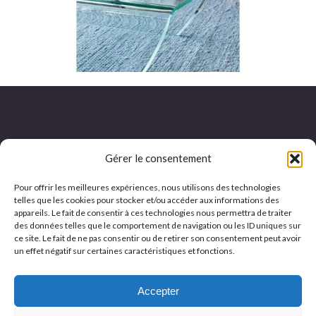
Gérer le consentement
Adresse et horaires :
Pour offrir les meilleures expériences, nous utilisons des technologies
8 rue de la Blanchisserie
Lundi - mardi - jeudi : 9h à 12h et 13h à 17h
telles que les cookies pour stocker et/ou accéder aux informations des
PA La Blanchisserie
Mercredi : 9h à 12h et 14h à 17h
appareils. Le fait de consentir à ces technologies nous permettra de traiter
des données telles que le comportement de navigation ou les ID uniques sur
59510 HEM
Vendredi : 9h à 12h et 13h à 16h
ce site. Le fait de ne pas consentir ou de retirer son consentement peut avoir
un effet négatif sur certaines caractéristiques et fonctions.
Accepter