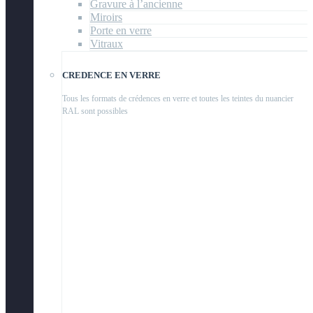
Gravure à l’ancienne
Miroirs
Porte en verre
Vitraux
CREDENCE EN VERRE
Tous les formats de crédences en verre et toutes les teintes du nuancier
RAL sont possibles