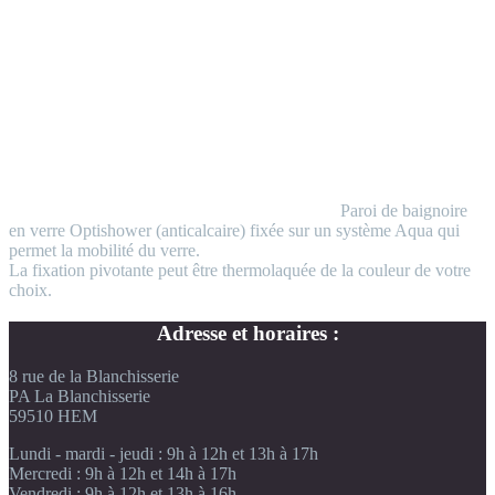
Paroi de baignoire
en verre Optishower (anticalcaire) fixée sur un système Aqua qui
permet la mobilité du verre.
La fixation pivotante peut être thermolaquée de la couleur de votre
choix.
Adresse et horaires :
8 rue de la Blanchisserie
PA La Blanchisserie
59510 HEM
Lundi - mardi - jeudi : 9h à 12h et 13h à 17h
Mercredi : 9h à 12h et 14h à 17h
Vendredi : 9h à 12h et 13h à 16h