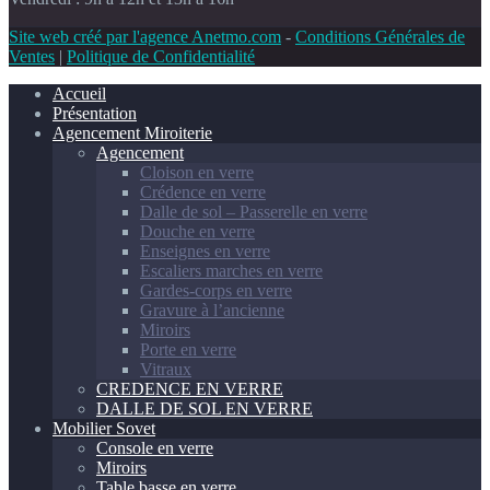
Site web créé par l'agence Anetmo.com
-
Conditions Générales de
Ventes
|
Politique de Confidentialité
Accueil
Présentation
Agencement Miroiterie
Agencement
Cloison en verre
Crédence en verre
Dalle de sol – Passerelle en verre
Douche en verre
Enseignes en verre
Escaliers marches en verre
Gardes-corps en verre
Gravure à l’ancienne
Miroirs
Porte en verre
Vitraux
CREDENCE EN VERRE
DALLE DE SOL EN VERRE
Mobilier Sovet
Console en verre
Miroirs
Table basse en verre