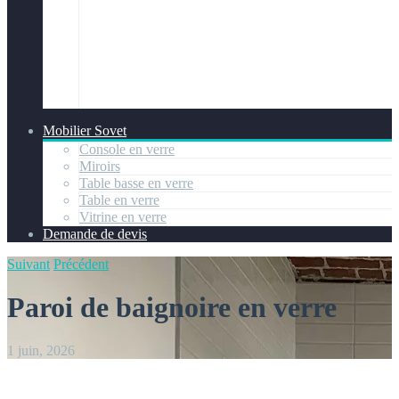
Mobilier Sovet
Console en verre
Miroirs
Table basse en verre
Table en verre
Vitrine en verre
Demande de devis
Suivant
Précédent
Paroi de baignoire en verre
1 juin, 2026