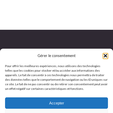
Gérer le consentement
Adresse et horaires :
Pour offrir les meilleures expériences, nous utilisons des technologies
8 rue de la Blanchisserie
Lundi - mardi - jeudi : 9h à 12h et 13h à 17h
telles que les cookies pour stocker et/ou accéder aux informations des
PA La Blanchisserie
appareils. Le fait de consentir à ces technologies nous permettra de traiter
Mercredi : 9h à 12h et 14h à 17h
des données telles que le comportement de navigation ou les ID uniques sur
59510 HEM
Vendredi : 9h à 12h et 13h à 16h
ce site. Le fait de ne pas consentir ou de retirer son consentement peut avoir
un effet négatif sur certaines caractéristiques et fonctions.
Accepter