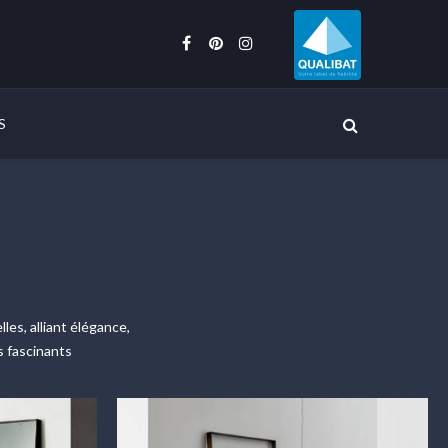
S
les, alliant élégance,
s fascinants